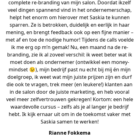
complete re-branding van mijn salon. Doordat ikzelf
veel dingen spannend vind in het ondernemerschap,
helpt het enorm om hierover met Saskia te kunnen
sparren. Ze is betrokken, duidelijk en eerlijk in haar
mening, en brengt feedback ook op een fijne manier –
met af en toe de nodige humor! Tijdens de calls voelde
ik me erg op m’n gemak! Nu, een maand na de re-
branding, zie ik al zoveel verschil: ik weet beter wat ik
moet doen als ondernemer (ontwikkel een money-
mindset 😉), mijn bedrijf past nu echt bij mij én mijn
doelgroep, ik weet wat mijn juiste prijzen zijn en durf
die ook te vragen, trek meer (en leukere!) klanten aan
in de salon door de juiste marketing, en heb vooral
veel meer zelfvertrouwen gekregen! Kortom: een hele
waardevolle cursus – zelfs als je al langer je bedrijf
hebt. Ik kijk ernaar uit om in de toekomst vaker met
Saskia samen te werken!
Rianne Fokkema