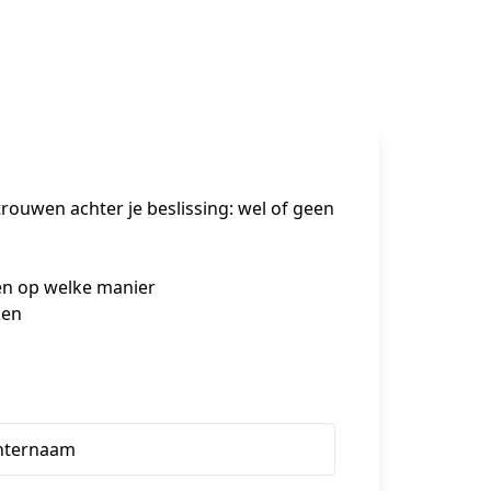
ouwen achter je beslissing: wel of geen 
en op welke manier
ken
hternaam