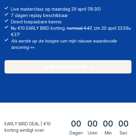
Live masterclass op maandag 29 april (19:30)
7 dagen replay beschikbaar
Direct toepasbare kennis
Nu €10 EARLY BIRD korting:
normaal €47
, t/m 20 april 23:59u
€37!
Als eerste op de hoogte van mijn nieuwe waardevolle
lancering
👀
Ja! Ik schrijf me in!
00
00
00
00
EARLY BIRD DEAL | €10
korting eindigt over:
Dagen
Uren
Min
Sec