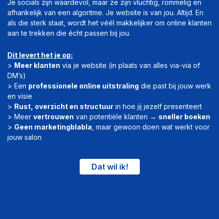
Je socials zijn waardevol, maar ze zijn vluchtig, rommelig en
afhankelijk van een algoritme. Je website is van jou. Altijd. En
als die sterk staat, wordt het véél makkelijker om online klanten
aan te trekken die écht passen bij jou.
Dit levert het je op:
>
Meer klanten
via je website (in plaats van alles via-via of
DM’s)
> Een
professionele online uitstraling
die past bij jouw werk
en visie
>
Rust, overzicht en structuur
in hoe jij jezelf presenteert
> Meer
vertrouwen
van potentiële klanten →
sneller boeken
>
Geen marketingblabla
, maar gewoon doen wat werkt voor
jouw salon
Dat wil ik!