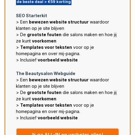
de beste deal > €59 korting
SEO Starterkit
> Een
bewezen website structuur
waardoor
klanten op je site blijven​
> De
grootste fouten
die salons maken en hoe jij
ze kunt
voorkomen
>
Templates voor teksten
voor op je
homepagina en over mij-pagina.
> Inclusief
voorbeeld website
The Beautysalon Webguide
> Een
bewezen website structuur
waardoor
klanten op je site blijven​
> De
grootste fouten
die salons maken en hoe jij
ze kunt
voorkomen
>
Templates voor teksten
voor op je
homepagina en over mij-pagina.
> Inclusief
voorbeeld website
Ik ga ALL-IN en verbeter alles!