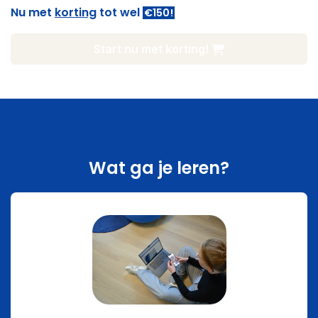
Nu met
korting
tot wel
€150!
Start nu met korting!
Wat ga je leren?