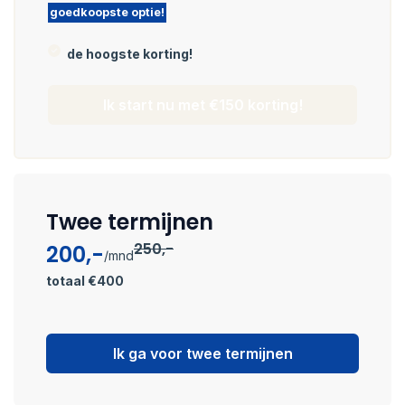
goedkoopste optie!
de hoogste korting!
Ik start nu met €150 korting!
Twee termijnen
250,-
200,-
/mnd
totaal €400
Ik ga voor twee termijnen